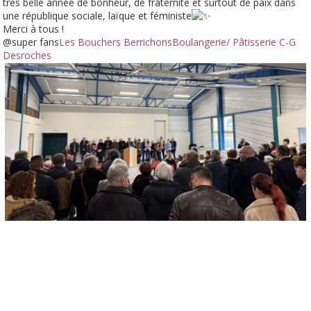
très belle année de bonheur, de
fraternité et surtout de paix dans
une république sociale, laïque et féministe
Merci à tous !
@super fans
Les Bouchers Berrichons
Boulangerie/ Pâtisserie C-G
Desroches