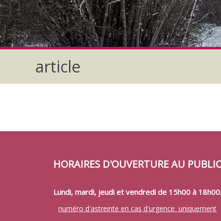
article
HORAIRES D'OUVERTURE AU PUBLI
Lundi, mardi, jeudi et vendredi de 15h00 à 18h00
numéro d'astreinte en cas d'urgence uniquement