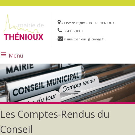
4 Place de l’Eglise - 18100 THENIOUX
02 48 52 00 98
mairie.thenioux[@]orange.fr
Menu
Les Comptes-Rendus du
Conseil