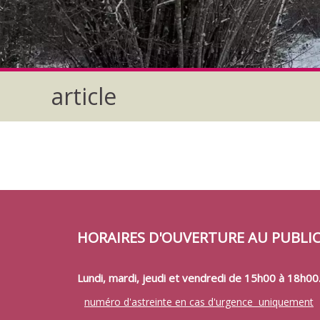
article
HORAIRES D'OUVERTURE AU PUBLI
Lundi, mardi, jeudi et vendredi de 15h00 à 18h00
numéro d'astreinte en cas d'urgence uniquement