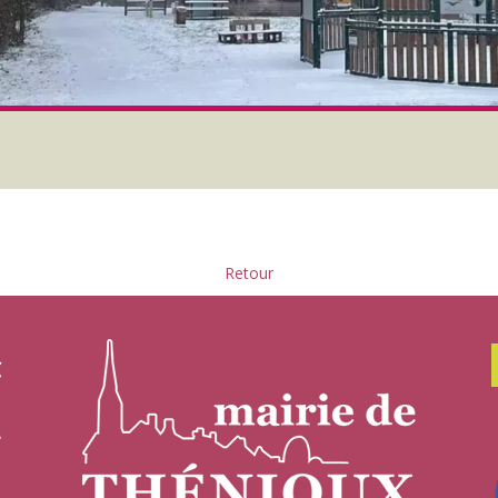
Retour
C
.