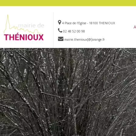
4 Place de l’Eglise - 18100 THENIOUX
A
02 48 52 00 98
mairie.thenioux[@]orange.fr