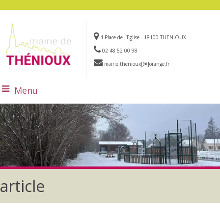
4 Place de l’Eglise - 18100 THENIOUX
02 48 52 00 98
mairie.thenioux[@]orange.fr
Menu
article